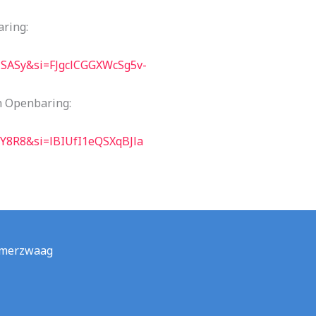
ring:
SASy&si=FJgclCGGXWcSg5v-
n Openbaring:
Y8R8&si=lBIUfI1eQSXqBJla
lumerzwaag