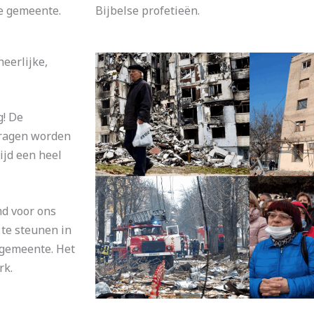
e gemeente.
Bijbelse profetieën.
eerlijke,
g! De
 vragen worden
ijd een heel
md voor ons
 te steunen in
e gemeente. Het
rk.