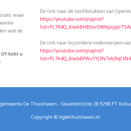
De link naar de hoofdstukken van Openba
zoals: waar
https://youtube.com/playlist?
meente
list=PL7K4Q_6iwbBH8DorDMKpvjpJrT5Ai
den wat de
De link naar bijzondere onderwerpen va
https://youtube.com/playlist?
Of hebt u
list=PL7K4Q_6iwbBFWu1YJ3N7v6J9qCtN4
:
gemeente De Thuishaven - Skoallestrjitte 28 9298 PT Kol
Copyright © bgdethuishaven.nl