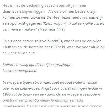
Het is niet de bedoeling dat schepen altijd in een
thuishaven blijven liggen. Als de stormen bedaard zijn
kunnen ze weer uitvaren! De Heer Jezus heeft ons namelijk
een opdracht gegeven:
‘Kom, volg mij, ik zal van jullie
vissers
van mensen maken.’
(Mattheüs 4:19)
En als onze aardse reis volbracht is, wacht ons de eeuwige
Thuishaven, de hemelse heerlijkheid, waar we voor altijd bij
de Heer zullen zijn!
Kollumerzwaag ligt dicht bij het prachtige
Lauwersmeergebied.
In vroegere tijden stroomden zoet en zout water in elkaar
over in de Lauwerszee. Angst voor overstromingen leidde in
1969 tot de bouw van een dam. Op de vroegere zeebodem
ontstond een prachtig nieuw landschap, een echt
vogelparadijs. De natuur in het Lauwersmeer is zo bijzonder