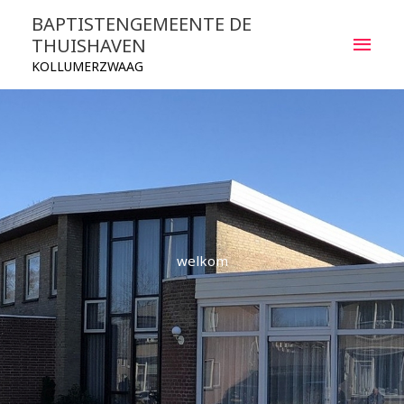
Ga
HOO
BAPTISTENGEMEENTE DE
naar
THUISHAVEN
de
KOLLUMERZWAAG
inhoud
welkom